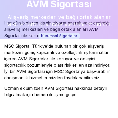
AVM Sigortası
Alışveriş merkezleri ve bağlı ortak alanlar
Her gün binlerce kişinin ziyaret ederek vakit geçirdiği
MSC Sigorta güvencesiyle teminat altında.
alışveriş merkezleri ve bağlı ortak alanları AVM
Sigortası ile korunuyor.
Kurumsal Sigortalar
MSC Sigorta, Türkiye'de bulunan bir çok alışveriş
merkezini geniş kapsamlı ve özelleştirilmiş teminatlar
içeren AVM Sigortaları ile koruyor ve önleyici
sigortacılık çözümleriyle olası riskleri en aza indiriyor.
İyi bir AVM Sigortası için MSC Sigorta'ya başvurabilir
danışmanlık hizmetlerimizden faydalanabilirsiniz.
Uzman ekibimizden AVM Sigortası hakkında detaylı
bilgi almak için hemen iletişime geçin.